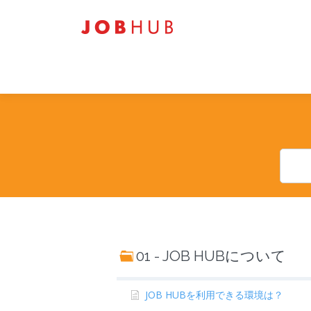
コ
ン
テ
ン
ツ
へ
ス
キ
ッ
プ
01 - JOB HUBについて
JOB HUBを利用できる環境は？