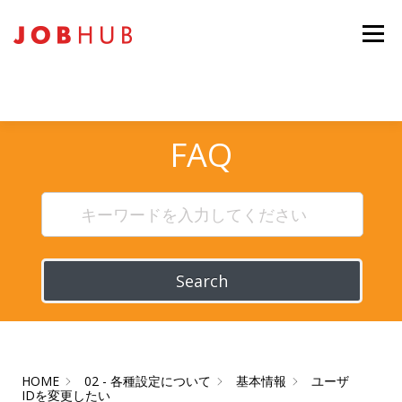
コ
ン
メニュー
テ
ン
ツ
へ
ス
キ
FAQ
ッ
プ
Search
HOME
02 - 各種設定について
基本情報
ユーザ
IDを変更したい